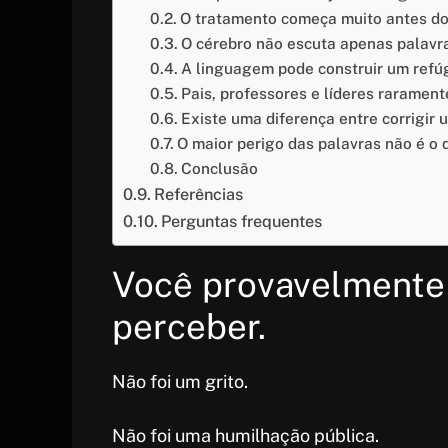
b
A
st
O tratamento começa muito antes do
O cérebro não escuta apenas palavra
o
p
A linguagem pode construir um refú
o
p
Pais, professores e líderes raramen
k
Existe uma diferença entre corrigir
O maior perigo das palavras não é o q
Conclusão
Referências
Perguntas frequentes
Você provavelmente 
perceber.
Não foi um grito.
Não foi uma humilhação pública.