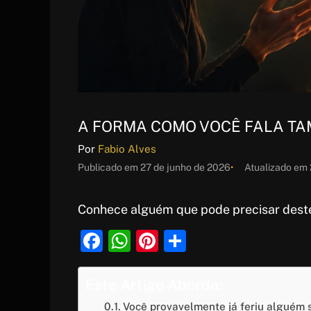
A FORMA COMO VOCÊ FALA T
Por
Fabio Alves
Publicado em
27 de junho de 2026
Atualizado em
Conhece alguém que pode precisar deste
F
W
Pi
S
a
h
nt
h
c
at
er
ar
Este Artigo Aborda:
e
s
e
e
Você provavelmente já feriu alguém 