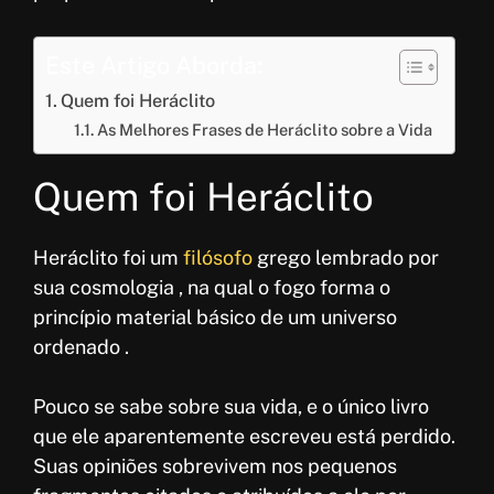
o
A
e
r
k
p
r
e
Este Artigo Aborda:
p
e
Quem foi Heráclito
s
As Melhores Frases de Heráclito sobre a Vida
t
Quem foi Heráclito
Heráclito foi um
filósofo
grego lembrado por
sua cosmologia , na qual o fogo forma o
princípio material básico de um universo
ordenado .
Pouco se sabe sobre sua vida, e o único livro
que ele aparentemente escreveu está perdido.
Suas opiniões sobrevivem nos pequenos