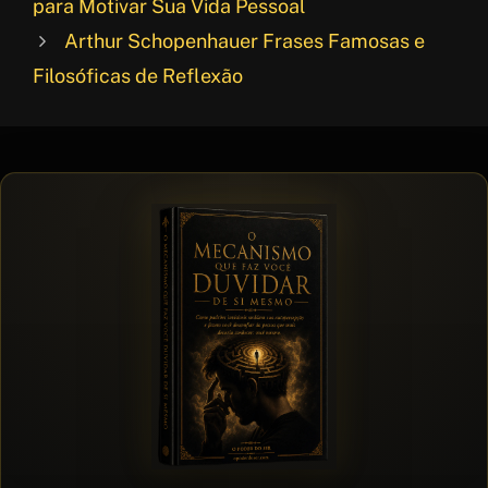
k
p
r
e
para Motivar Sua Vida Pessoal
p
e
Arthur Schopenhauer Frases Famosas e
s
Filosóficas de Reflexão
t