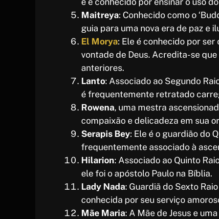
e é conhecido por ensinar o uso do
Maitreya
: Conhecido como o ‘Bud
guia para uma nova era de paz e i
El Morya
: Ele é conhecido por ser
vontade de Deus. Acredita-se que 
anteriores.
Lanto
: Associado ao Segundo Raio 
é frequentemente retratado carre
Rowena
, uma mestra ascensionada.
compaixão e delicadeza em sua o
Serapis Bey
: Ele é o guardião do Q
frequentemente associado à ascen
Hilarion
: Associado ao Quinto Raio
ele foi o apóstolo Paulo na Bíblia.
Lady Nada
: Guardiã do Sexto Raio
conhecida por seu serviço amoros
Mãe Maria
: A Mãe de Jesus e uma