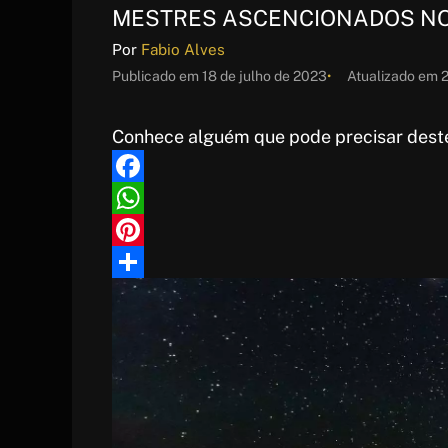
MESTRES ASCENCIONADOS NO
Por
Fabio Alves
Publicado em
18 de julho de 2023
Atualizado em
2
Conhece alguém que pode precisar deste
F
a
W
c
h
P
e
a
i
S
b
t
n
h
o
s
t
a
o
A
e
r
k
p
r
e