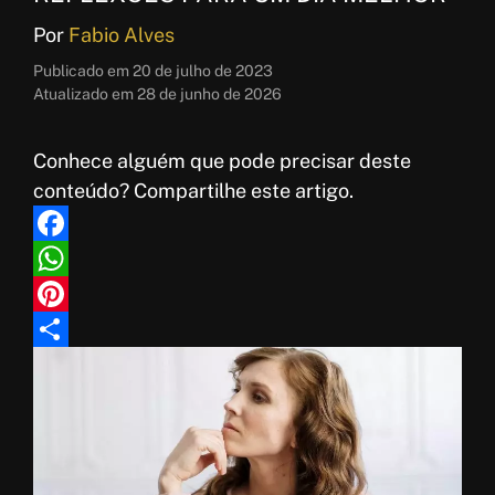
Por
Fabio Alves
Publicado em
20 de julho de 2023
Atualizado em
28 de junho de 2026
Conhece alguém que pode precisar deste
conteúdo? Compartilhe este artigo.
F
a
W
c
h
P
e
a
i
S
b
t
n
h
o
s
t
a
o
A
e
r