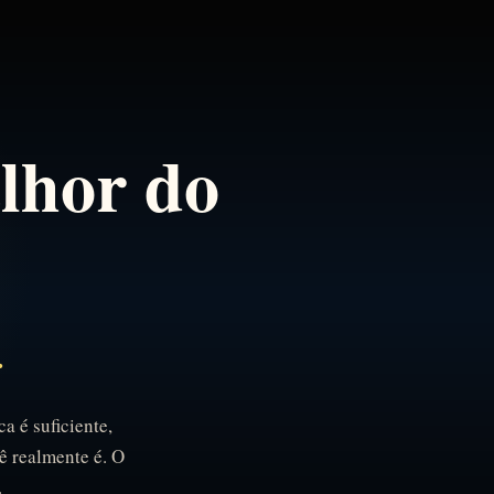
elhor do
.
a é suficiente,
ê realmente é. O
.