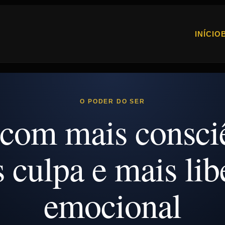
INÍCIO
O PODER DO SER
com mais consci
 culpa e mais lib
emocional