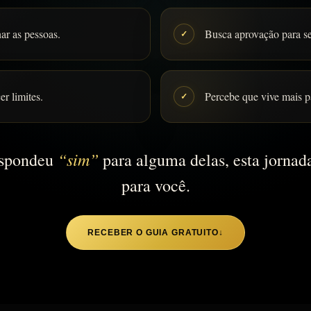
r as pessoas.
Busca aprovação para se 
✓
er limites.
Percebe que vive mais pa
✓
“sim”
espondeu
para alguma delas, esta jornada
para você.
RECEBER O GUIA GRATUITO
↓