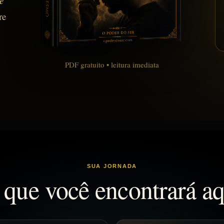
e
re
PDF gratuito • leitura imediata
SUA JORNADA
 que você encontrará aq