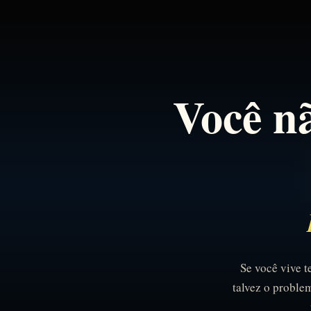
Você nã
Se você vive t
talvez o proble