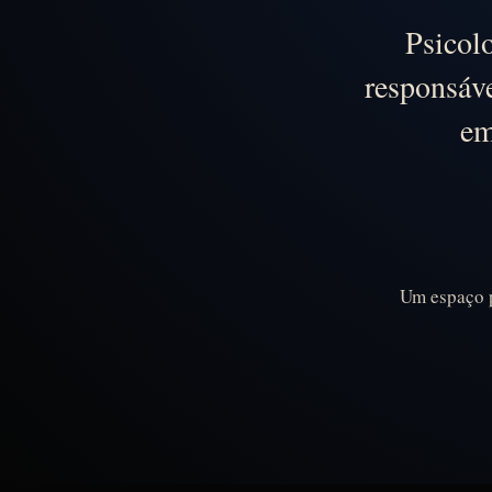
Psicol
responsáve
em
Um espaço p