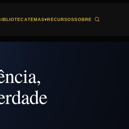
Abrir busca
BIBLIOTECA
TEMAS
▾
RECURSOS
SOBRE
ência,
erdade