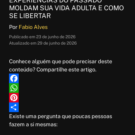
MOLDAM SUA VIDA ADULTA E COMO
SE LIBERTAR
Por
Fabio Alves
Publicado em
23 de junho de 2026
Atualizado em
29 de junho de 2026
Conhece alguém que pode precisar deste
conteúdo? Compartilhe este artigo.
F
a
W
c
h
P
Existe uma pergunta que poucas pessoas
e
a
i
S
fazem a si mesmas:
b
t
n
h