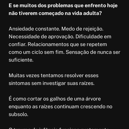
o
s
t
a
E se muitos dos problemas que enfrento hoje
o
A
e
r
não tiverem começado na vida adulta?
k
p
r
e
p
e
Ansiedade constante. Medo de rejeição.
Necessidade de aprovação. Dificuldade em
s
confiar. Relacionamentos que se repetem
t
como um ciclo sem fim. Sensação de nunca ser
suficiente.
Muitas vezes tentamos resolver esses
sintomas sem investigar suas raízes.
É como cortar os galhos de uma árvore
enquanto as raízes continuam crescendo no
subsolo.