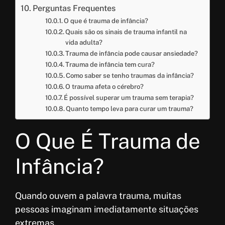
Perguntas Frequentes
O que é trauma de infância?
Quais são os sinais de trauma infantil na
vida adulta?
Trauma de infância pode causar ansiedade?
Trauma de infância tem cura?
Como saber se tenho traumas da infância?
O trauma afeta o cérebro?
É possível superar um trauma sem terapia?
Quanto tempo leva para curar um trauma?
O Que É Trauma de
Infância?
Quando ouvem a palavra trauma, muitas
pessoas imaginam imediatamente situações
extremas.