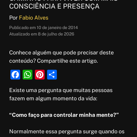
CONSCIÊNCIA E PRESENÇA
Por
Fabio Alves
Publicado em
10 de janeiro de 2014
Atualizado em
8 de julho de 2026
Conhece alguém que pode precisar deste
conteúdo? Compartilhe este artigo.
F
W
Pi
S
a
h
nt
h
Existe uma pergunta que muitas pessoas
c
at
er
ar
fazem em algum momento da vida:
e
s
e
e
b
A
st
“Como faço para controlar minha mente?”
o
p
o
p
Normalmente essa pergunta surge quando os