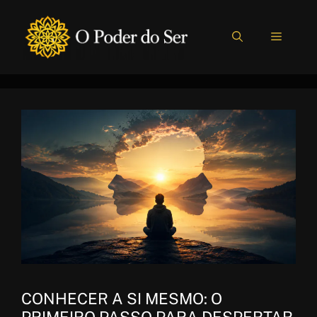
Pular
para
MENU
o
conteúdo
CONHECER A SI MESMO: O
PRIMEIRO PASSO PARA DESPERTAR