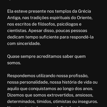
o
A
e
r
k
p
r
e
Ela esteve presente nos templos da Grécia
p
e
Antiga, nas tradições espirituais do Oriente,
nos escritos de filósofos, psicólogos e
s
cientistas. Apesar disso, poucas pessoas
t
dedicam tempo suficiente para respondê-la
com sinceridade.
Quase sempre acreditamos saber quem
somos.
Respondemos utilizando nossa profissão,
nossa personalidade, nossa história de vida ou
aquilo que conquistamos ao longo dos anos.
Dizemos que somos extrovertidos, ansiosos,
determinados, tímidos, otimistas ou inseguros.