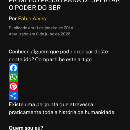
O PODER DO SER
Por
Fabio Alves
Publicado em
11 de janeiro de 2014
Atualizado em
8 de julho de 2026
Conhece alguém que pode precisar deste
conteúdo? Compartilhe este artigo.
F
a
W
c
h
P
Existe uma pergunta que atravessa
e
a
i
S
praticamente toda a história da humanidade.
b
t
n
h
o
s
t
a
Quem sou eu?