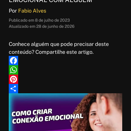
Por
Fabio Alves
Publicado em
8 de julho de 2023
Atualizado em
28 de junho de 2026
Conhece alguém que pode precisar deste
conteúdo? Compartilhe este artigo.
F
a
W
c
h
P
e
a
i
S
b
t
n
h
o
s
t
a
o
A
e
r