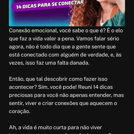
k
p
r
e
p
e
s
Conexão emocional, você sabe o que é? É o elo
t
que faz a vida valer a pena. Vamos falar sério
agora, não é todo dia que a gente sente que
está conectado com alguém de verdade, e, às
vezes, isso faz uma falta danada.
Então, que tal descobrir como fazer isso
acontecer? Sim, você pode! Reuni 14 dicas
preciosas para você não apenas entender, mas
sentir, viver e criar conexões que aquecem o
coração.
Ah, a vida é muito curta para não viver