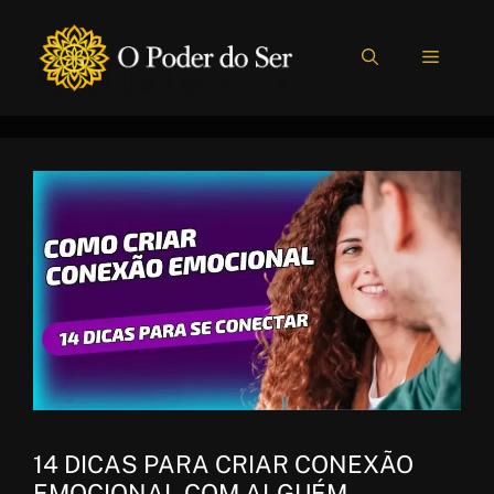
Pular
para
MENU
o
conteúdo
14 DICAS PARA CRIAR CONEXÃO
EMOCIONAL COM ALGUÉM