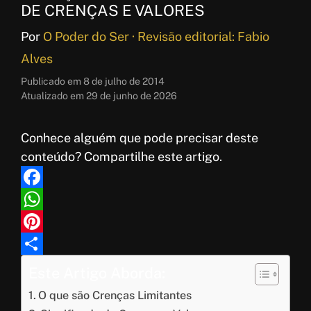
DE CRENÇAS E VALORES
Por
O Poder do Ser · Revisão editorial: Fabio
Alves
Publicado em
8 de julho de 2014
Atualizado em
29 de junho de 2026
Conhece alguém que pode precisar deste
conteúdo? Compartilhe este artigo.
F
a
W
c
h
P
e
a
i
S
Este Artigo Aborda:
b
t
n
h
O que são Crenças Limitantes
o
s
t
a