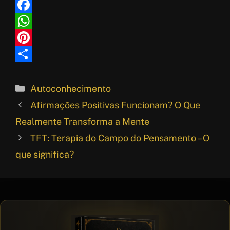
F
a
W
c
h
P
e
a
i
S
b
t
n
h
Categorias
Autoconhecimento
o
s
t
a
Afirmações Positivas Funcionam? O Que
o
A
e
r
Realmente Transforma a Mente
k
p
r
e
TFT: Terapia do Campo do Pensamento – O
p
e
que significa?
s
t