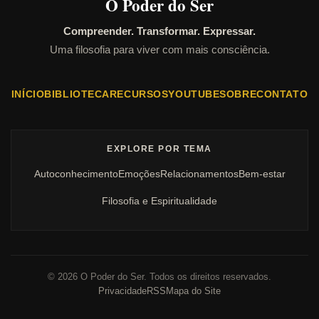
O Poder do Ser
Compreender. Transformar. Expressar.
Uma filosofia para viver com mais consciência.
INÍCIO
BIBLIOTECA
RECURSOS
YOUTUBE
SOBRE
CONTATO
EXPLORE POR TEMA
Autoconhecimento
Emoções
Relacionamentos
Bem-estar
Filosofia e Espiritualidade
©
2026
O Poder do Ser. Todos os direitos reservados.
Privacidade
RSS
Mapa do Site