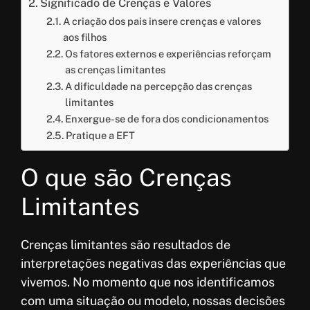
Significado de Crenças e Valores
o
A
e
r
A criação dos pais insere crenças e valores
aos filhos
k
p
r
e
Os fatores externos e experiências reforçam
p
e
as crenças limitantes
s
A dificuldade na percepção das crenças
limitantes
t
Enxergue-se de fora dos condicionamentos
Pratique a EFT
O que são Crenças
Limitantes
Crenças limitantes são resultados de
interpretações negativas das experiências que
vivemos. No momento que nos identificamos
com uma situação ou modelo, nossas decisões