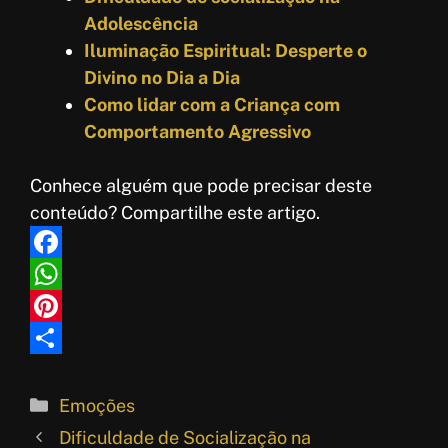
Adolescência
Iluminação Espiritual: Desperte o
Divino no Dia a Dia
Como lidar com a Criança com
Comportamento Agressivo
Conhece alguém que pode precisar deste
conteúdo? Compartilhe este artigo.
F
a
W
c
h
P
e
a
i
S
b
t
n
h
Categorias
Emoções
o
s
t
a
Dificuldade de Socialização na