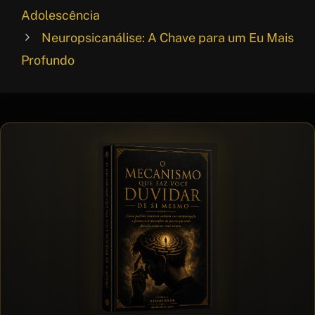
o
A
e
r
Adolescência
k
p
r
e
Neuropsicanálise: A Chave para um Eu Mais
p
e
Profundo
s
t