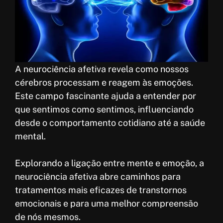
o
A
e
r
k
p
r
e
p
e
s
A neurociência afetiva revela como nossos
t
cérebros processam e reagem às emoções.
Este campo fascinante ajuda a entender por
que sentimos como sentimos, influenciando
desde o comportamento cotidiano até a saúde
mental.
Explorando a ligação entre mente e emoção, a
neurociência afetiva abre caminhos para
tratamentos mais eficazes de transtornos
emocionais e para uma melhor compreensão
de nós mesmos.