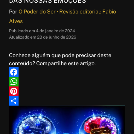
DAS NOSSAS EMOÇÕES
Por
O Poder do Ser · Revisão editorial: Fabio
Alves
Publicado em
4 de janeiro de 2024
Atualizado em
28 de junho de 2026
Conhece alguém que pode precisar deste
conteúdo? Compartilhe este artigo.
F
a
W
c
h
P
e
a
i
S
b
t
n
h
o
s
t
a