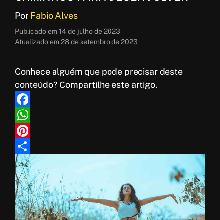
Por
Fabio Alves
Publicado em
14 de julho de 2023
Atualizado em
28 de setembro de 2023
Conhece alguém que pode precisar deste
conteúdo? Compartilhe este artigo.
F
a
W
c
h
P
e
a
i
S
b
t
n
h
o
s
t
a
o
A
e
r