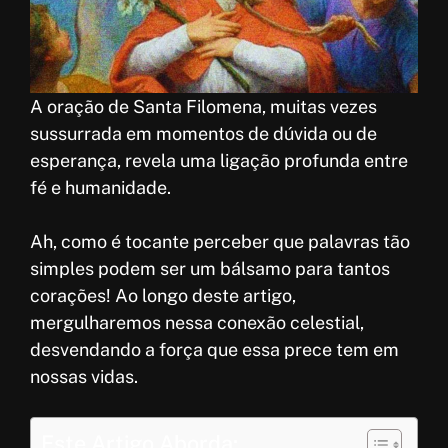
k
p
r
e
p
e
s
A oração de Santa Filomena, muitas vezes
t
sussurrada em momentos de dúvida ou de
esperança, revela uma ligação profunda entre
fé e humanidade.
Ah, como é tocante perceber que palavras tão
simples podem ser um bálsamo para tantos
corações! Ao longo deste artigo,
mergulharemos nessa conexão celestial,
desvendando a força que essa prece tem em
nossas vidas.
Este Artigo Aborda: