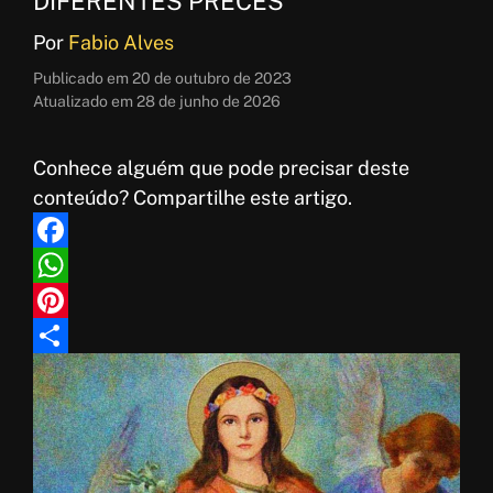
DIFERENTES PRECES
Por
Fabio Alves
Publicado em
20 de outubro de 2023
Atualizado em
28 de junho de 2026
Conhece alguém que pode precisar deste
conteúdo? Compartilhe este artigo.
F
a
W
c
h
P
e
a
i
S
b
t
n
h
o
s
t
a
o
A
e
r