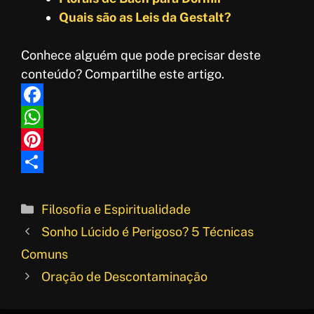
Quais são as Leis da Gestalt?
Conhece alguém que pode precisar deste
conteúdo? Compartilhe este artigo.
F
a
W
c
h
P
e
a
i
S
b
t
n
h
Categorias
Filosofia e Espiritualidade
o
s
t
a
Sonho Lúcido é Perigoso? 5 Técnicas
o
A
e
r
Comuns
k
p
r
e
Oração de Descontaminação
p
e