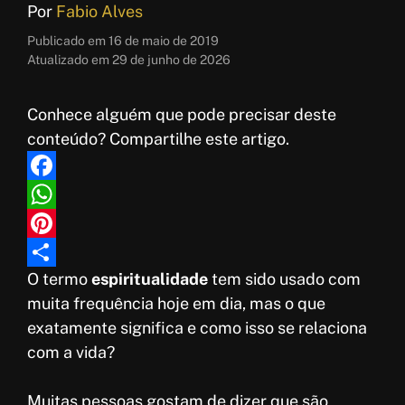
Por
Fabio Alves
Publicado em
16 de maio de 2019
Atualizado em
29 de junho de 2026
Conhece alguém que pode precisar deste
conteúdo? Compartilhe este artigo.
F
a
W
c
h
P
O termo
espiritualidade
tem sido usado com
e
a
i
S
muita frequência hoje em dia, mas o que
b
t
n
h
exatamente significa e como isso se relaciona
o
s
t
a
com a vida?
o
A
e
r
k
p
r
e
Muitas pessoas gostam de dizer que são