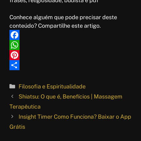
frases, religiosidade, budista e pdf
Conhece alguém que pode precisar deste
conteúdo? Compartilhe este artigo.
F
a
W
c
h
P
e
a
i
S
b
t
n
h
Categorias
Filosofia e Espiritualidade
o
s
t
a
Shiatsu: O que é, Benefícios | Massagem
o
A
e
r
Terapêutica
k
p
r
e
Insight Timer Como Funciona? Baixar o App
p
e
Grátis
s