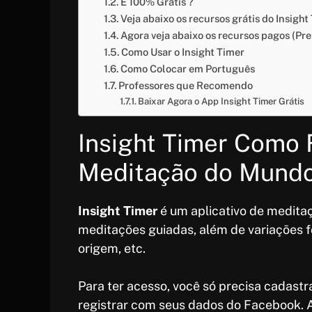
É 100% Grátis ?
Veja abaixo os recursos grátis do Insight
Agora veja abaixo os recursos pagos (Pr
Como Usar o Insight Timer
Como Colocar em Português
Professores que Recomendo
Baixar Agora o App Insight Timer Grátis
Insight Timer Como 
Meditação do Mund
Insight Timer
é um aplicativo de medita
meditações guiadas, além de variações f
origem, etc.
Para ter acesso, você só precisa cadast
registrar com seus dados do Facebook. A