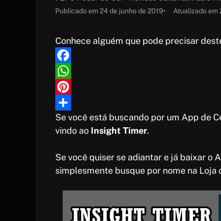
Publicado em
24 de junho de 2019
Atualizado em
Conhece alguém que pode precisar deste
F
a
W
c
h
P
Se você está buscando por um App de Celu
e
a
i
S
vindo ao
Insight Timer
.
b
t
n
h
o
s
t
a
Se você quiser se adiantar e já baixar o
o
A
e
r
simplesmente busque por nome na Loja d
k
p
r
e
p
e
s