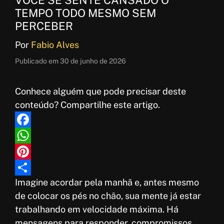
TEMPO TODO MESMO SEM
PERCEBER
Por
Fabio Alves
Publicado em
30 de junho de 2026
Conhece alguém que pode precisar deste
conteúdo? Compartilhe este artigo.
F
a
W
c
h
P
Imagine acordar pela manhã e, antes mesmo
e
a
i
S
de colocar os pés no chão, sua mente já estar
b
t
n
h
trabalhando em velocidade máxima. Há
o
s
t
a
mensagens para responder, compromissos