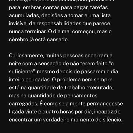
o
A
e
r
para lembrar, contas para pagar, tarefas
k
p
r
e
acumuladas, decisões a tomar e uma lista
p
e
invisível de responsabilidades que parece
nunca terminar. O dia mal começou, mas o
s
cérebro já está cansado.
t
Curiosamente, muitas pessoas encerram a
noite com a sensação de não terem feito “o
suficiente”, mesmo depois de passarem o dia
inteiro ocupadas. O problema nem sempre
está na quantidade de trabalho executado,
mas na quantidade de pensamentos
carregados. É como se a mente permanecesse
ligada vinte e quatro horas por dia, incapaz de
encontrar um verdadeiro momento de silêncio.