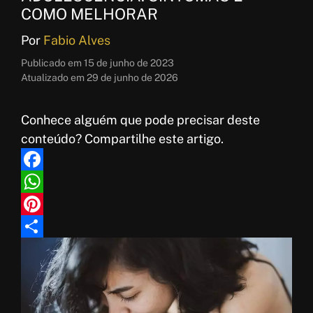
COMO MELHORAR
Por
Fabio Alves
Publicado em
15 de junho de 2023
Atualizado em
29 de junho de 2026
Conhece alguém que pode precisar deste
conteúdo? Compartilhe este artigo.
F
a
W
c
h
P
e
a
i
S
b
t
n
h
o
s
t
a