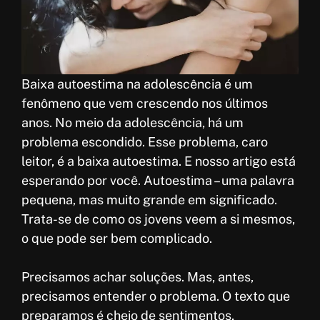
o
A
e
r
k
p
r
e
p
e
s
Baixa autoestima na adolescência é um
t
fenômeno que vem crescendo nos últimos
anos. No meio da adolescência, há um
problema escondido. Esse problema, caro
leitor, é a baixa autoestima. E nosso artigo está
esperando por você. Autoestima – uma palavra
pequena, mas muito grande em significado.
Trata-se de como os jovens veem a si mesmos,
o que pode ser bem complicado.
Precisamos achar soluções. Mas, antes,
precisamos entender o problema. O texto que
preparamos é cheio de sentimentos,