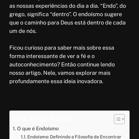
o
s
t
a
as nossas experiências do dia a dia. “Endo”, do
o
A
e
r
grego, significa “dentro”. O endoísmo sugere
k
p
r
e
que o caminho para Deus está dentro de cada
p
e
um de nós.
s
Ficou curioso para saber mais sobre essa
t
forma interessante de ver a fé e o
autoconhecimento? Então continue lendo
nosso artigo. Nele, vamos explorar mais
profundamente essa ideia inovadora.
Este Artigo Aborda:
O que é Endoísmo
Endoísmo: Definindo a Filosofia de Encontrar