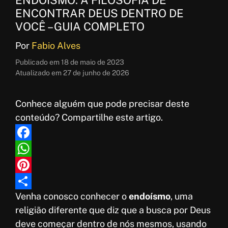
ENCONTRAR DEUS DENTRO DE
VOCÊ – GUIA COMPLETO
Por
Fabio Alves
Publicado em
18 de maio de 2023
Atualizado em
27 de junho de 2026
Conhece alguém que pode precisar deste
conteúdo? Compartilhe este artigo.
F
a
W
c
h
P
Venha conosco conhecer o
endoísmo
, uma
e
a
i
S
religião diferente que diz que a busca por Deus
b
t
n
h
deve começar dentro de nós mesmos, usando