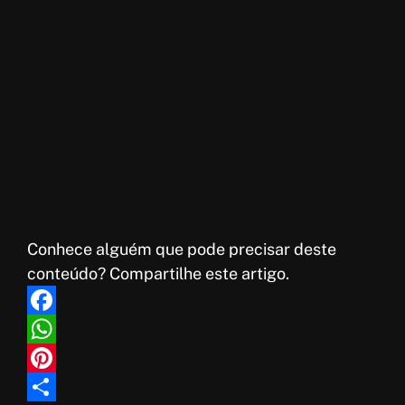
Conhece alguém que pode precisar deste
conteúdo? Compartilhe este artigo.
F
a
W
c
h
P