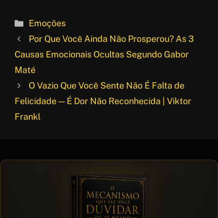
e
a
i
S
b
t
n
h
Categorias
Emoções
o
s
t
a
Por Que Você Ainda Não Prosperou? As 3
o
A
e
r
Causas Emocionais Ocultas Segundo Gabor
k
p
r
e
Maté
p
e
O Vazio Que Você Sente Não É Falta de
s
Felicidade — É Dor Não Reconhecida | Viktor
t
Frankl