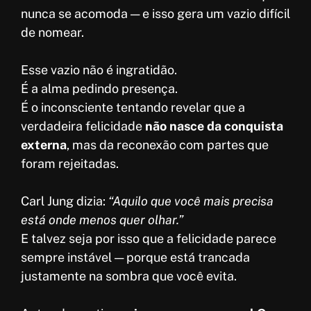
o
A
e
r
nunca se acomoda — e isso gera um vazio difícil
k
p
r
e
de nomear.
p
e
Esse vazio não é ingratidão.
s
É a alma pedindo presença.
t
É o inconsciente tentando revelar que a
verdadeira felicidade
não nasce da conquista
externa
, mas da reconexão com partes que
foram rejeitadas.
Carl Jung dizia:
“Aquilo que você mais precisa
está onde menos quer olhar.”
E talvez seja por isso que a felicidade parece
sempre instável — porque está trancada
justamente na sombra que você evita.