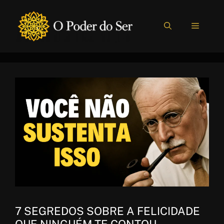
Pular
para
MENU
o
conteúdo
7 SEGREDOS SOBRE A FELICIDADE
QUE NINGUÉM TE CONTOU,