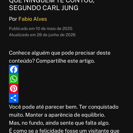
SEGUNDO CARL JUNG
Por
Fabio Alves
Publicado em
10 de maio de 2025
Atualizado em
28 de junho de 2026
Conhece alguém que pode precisar deste
conteúdo? Compartilhe este artigo.
F
a
W
c
h
P
Você pode até parecer bem. Ter conquistado
e
a
i
S
muito. Manter a aparência de equilíbrio.
b
t
n
h
Mas, no fundo, ainda sente que falta algo.
o
s
t
a
É como se a felicidade fosse um visitante que